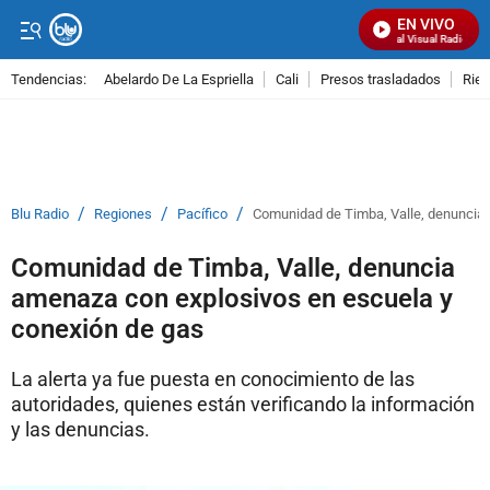
EN VIVO
Señal Visual Radio
Tendencias:
Abelardo De La Espriella
Cali
Presos trasladados
Rie
PUBLICIDAD
/
/
/
Blu Radio
Regiones
Pacífico
Comunidad de Timba, Valle, denuncia 
Comunidad de Timba, Valle, denuncia
amenaza con explosivos en escuela y
conexión de gas
La alerta ya fue puesta en conocimiento de las
autoridades, quienes están verificando la información
y las denuncias.