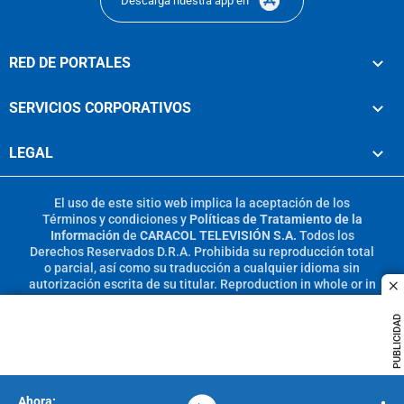
Descarga nuestra app en
RED DE PORTALES
SERVICIOS CORPORATIVOS
LEGAL
El uso de este sitio web implica la aceptación de los
Términos y condiciones
y
Políticas de Tratamiento de la
Información
de
CARACOL TELEVISIÓN S.A.
Todos los
Derechos Reservados D.R.A. Prohibida su reproducción total
o parcial, así como su traducción a cualquier idioma sin
autorización escrita de su titular. Reproduction in whole or in
c
part, or translation without written permission is prohibited.
All rights reserved 2025.
PUBLICIDAD
MIEMBRO DE: