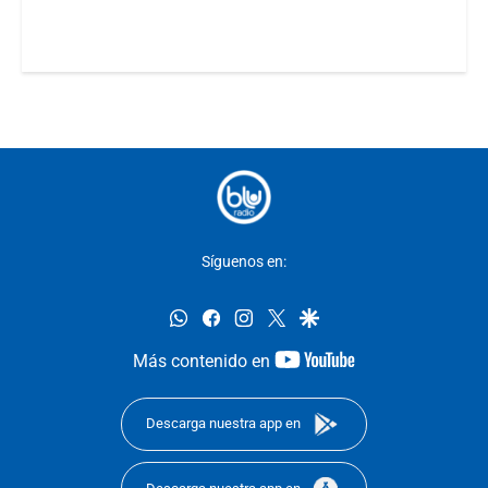
Síguenos en:
whatsapp
facebook
instagram
twitter
google
youtube-
Más contenido en
footer
Descarga nuestra app en