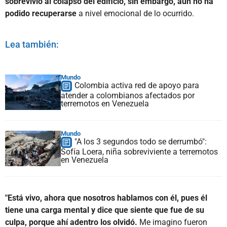
sobrevivió al colapso del edificio, sin embargo, aún no ha
podido recuperarse
a nivel emocional de lo ocurrido.
Lea también:
Mundo
Colombia activa red de apoyo para
atender a colombianos afectados por
terremotos en Venezuela
Mundo
"A los 3 segundos todo se derrumbó":
Sofía Loera, niña sobreviviente a terremotos
en Venezuela
"Está vivo, ahora que nosotros hablamos con él, pues él
tiene una carga mental y dice que siente que fue de su
culpa, porque ahí adentro los olvidó.
Me imagino fueron