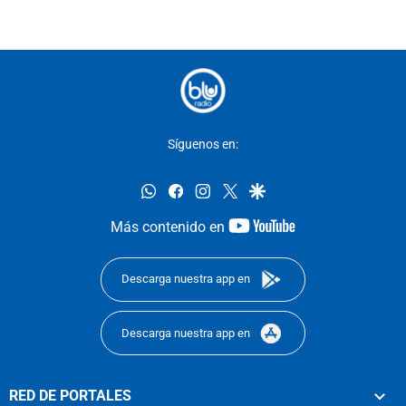
Síguenos en:
whatsapp
facebook
instagram
twitter
google
youtube-
Más contenido en
footer
Descarga nuestra app en
Descarga nuestra app en
RED DE PORTALES