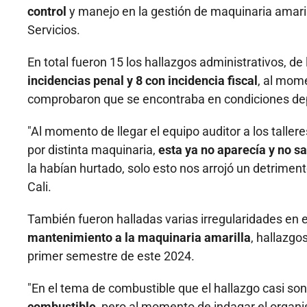
control
y manejo en la gestión de maquinaria amarill
Servicios.
En total fueron 15 los hallazgos administrativos, de
incidencias penal y 8 con incidencia fiscal
, al mome
comprobaron que se encontraba en condiciones dep
"Al momento de llegar el equipo auditor a los talle
por distinta maquinaria,
esta ya no aparecía y no s
la habían hurtado, solo esto nos arrojó un detrimen
Cali.
También fueron halladas varias irregularidades en 
mantenimiento a la maquinaria amarilla
, hallazgo
primer semestre de este 2024.
"En el tema de combustible que el hallazgo casi so
combustible,
pero al momento de indagar el organism