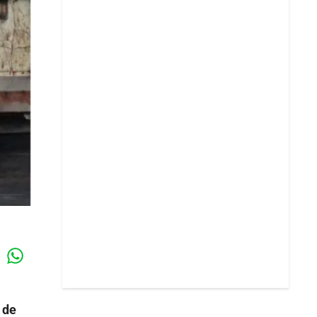
Whatsapp
k
 de