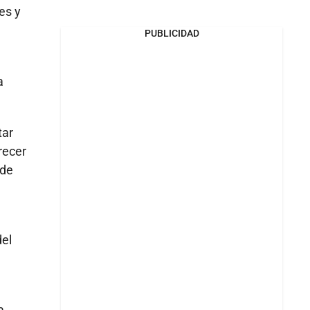
es y
PUBLICIDAD
a
tar
recer
 de
del
a