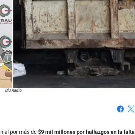
Blu Radio
Faceboo
X
onial por más de
$9 mil millones por hallazgos en la falta