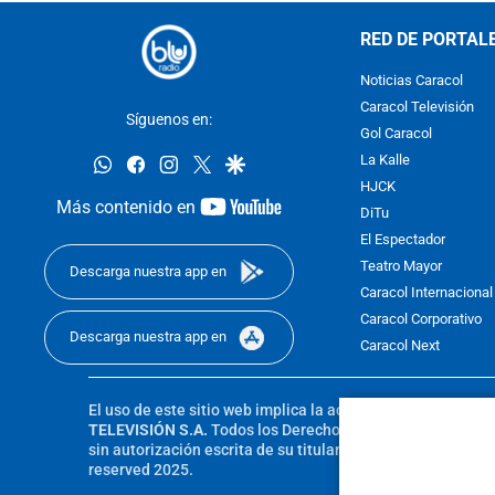
RED DE PORTAL
Noticias Caracol
Caracol Televisión
Síguenos en:
Gol Caracol
whatsapp
facebook
instagram
twitter
google
La Kalle
HJCK
youtube-
Más contenido en
DiTu
footer
El Espectador
Teatro Mayor
Descarga nuestra app en
Caracol Internacional
Caracol Corporativo
Descarga nuestra app en
Caracol Next
El uso de este sitio web implica la aceptación de los
Térmi
TELEVISIÓN S.A.
Todos los Derechos Reservados D.R.A. Pro
sin autorización escrita de su titular. Reproduction in whole
reserved 2025.