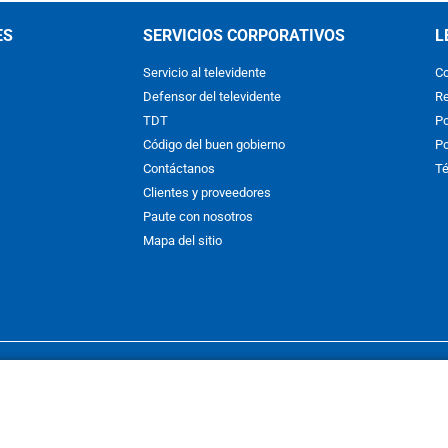
ES
SERVICIOS CORPORATIVOS
L
Servicio al televidente
Co
Defensor del televidente
Re
TDT
Po
Código del buen gobierno
Po
Contáctanos
Té
Clientes y proveedores
Paute con nosotros
Mapa del sitio
nos y condiciones
y
Políticas de Tratamiento de la Información
de
CAR
hibida su reproducción total o parcial, así como su traducción a cual
 or in part, or translation without written permission is prohibited. All 