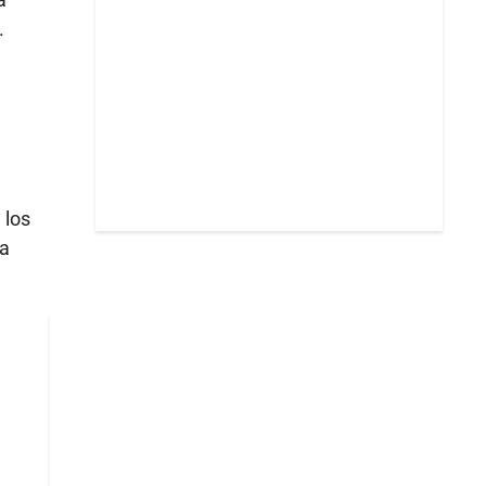
.
 los
la