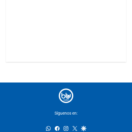
Síguenos en:
whatsapp
facebook
instagram
twitter
google