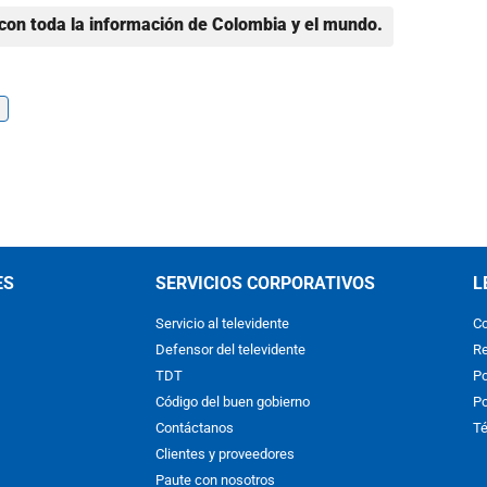
con toda la información de Colombia y el mundo.
ES
SERVICIOS CORPORATIVOS
L
Servicio al televidente
Co
Defensor del televidente
Re
TDT
Po
Código del buen gobierno
Po
Contáctanos
Té
Clientes y proveedores
Paute con nosotros