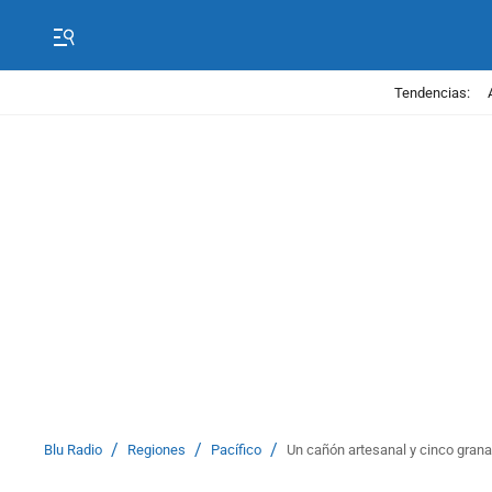
Tendencias:
/
/
/
Blu Radio
Regiones
Pacífico
Un cañón artesanal y cinco gran