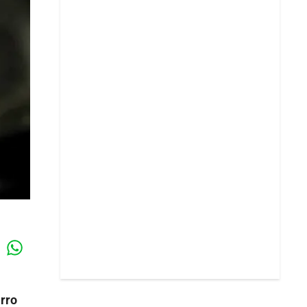
Whatsapp
k
rro