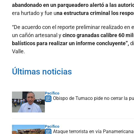
abandonado en un parqueadero alertó a las autor
era hurtado y fue u
na estructura criminal los resp
“De acuerdo con el reporte preliminar realizado en e
un cañón artesanal y
cinco granadas calibre 60 mi
balísticos para realizar un informe concluyente”,
d
Valle.
Últimas noticias
Pacífico
Obispo de Tumaco pide no cerrar la pu
Pacífico
Ataque terrorista en vía Panamericana