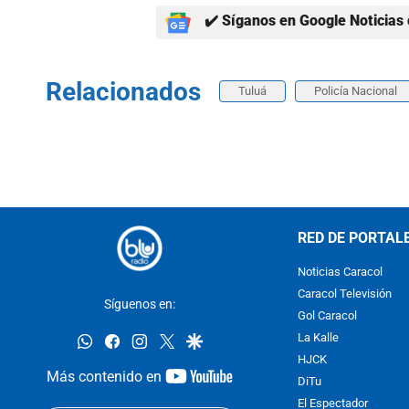
✔️ Síganos en Google Noticias 
Relacionados
Tuluá
Policía Nacional
RED DE PORTAL
Noticias Caracol
Caracol Televisión
Síguenos en:
Gol Caracol
whatsapp
facebook
instagram
twitter
google
La Kalle
HJCK
youtube-
Más contenido en
DiTu
footer
El Espectador