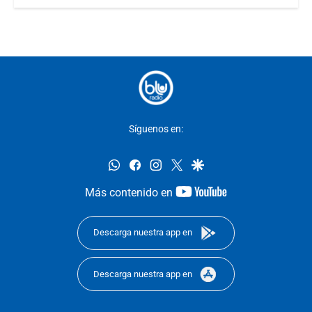
Síguenos en:
whatsapp
facebook
instagram
twitter
google
youtube-
Más contenido en
footer
Descarga nuestra app en
Descarga nuestra app en