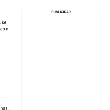
PUBLICIDAD
s se
tes a
anas.