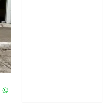
Whatsapp
k