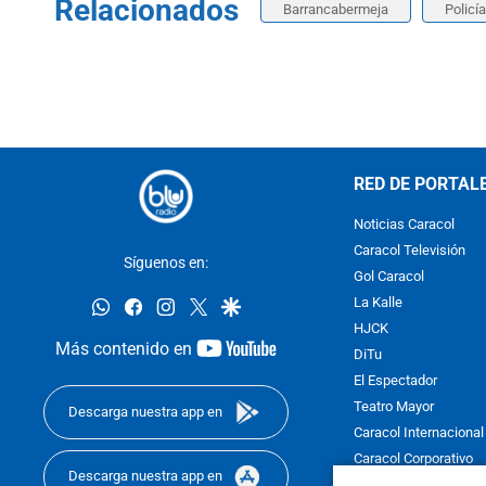
Relacionados
Barrancabermeja
Policí
RED DE PORTAL
Noticias Caracol
Caracol Televisión
Síguenos en:
Gol Caracol
whatsapp
facebook
instagram
twitter
google
La Kalle
HJCK
youtube-
Más contenido en
DiTu
footer
El Espectador
Teatro Mayor
Descarga nuestra app en
Caracol Internacional
Caracol Corporativo
Descarga nuestra app en
Caracol Next