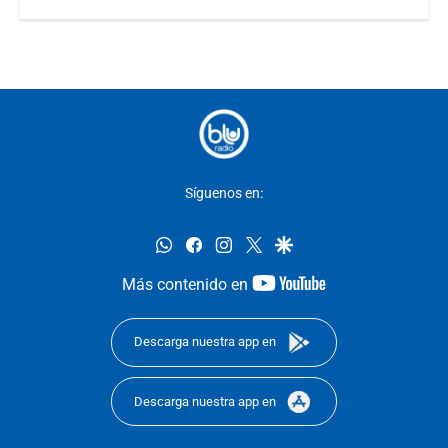
Síguenos en:
whatsapp
facebook
instagram
twitter
google
youtube-
Más contenido en
footer
Descarga nuestra app en
Descarga nuestra app en