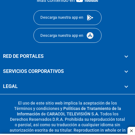
Más contenido en
footer
Descarga nuestra app en
Descarga nuestra app en
RED DE PORTALES
SERVICIOS CORPORATIVOS
LEGAL
El uso de este sitio web implica la aceptación de los
Términos y condiciones
y
Políticas de Tratamiento de la
Información
de
CARACOL TELEVISIÓN S.A.
Todos los
Derechos Reservados D.R.A. Prohibida su reproducción total
o parcial, así como su traducción a cualquier idioma sin
autorización escrita de su titular. Reproduction in whole or in
c