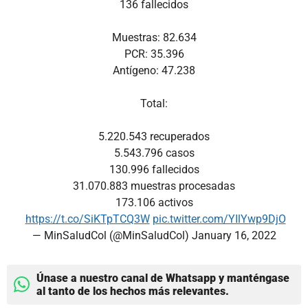
136 fallecidos
Muestras: 82.634
PCR: 35.396
Antígeno: 47.238
Total:
5.220.543 recuperados
5.543.796 casos
130.996 fallecidos
31.070.883 muestras procesadas
173.106 activos
https://t.co/SiKTpTCQ3W
pic.twitter.com/YIlYwp9DjO
— MinSaludCol (@MinSaludCol)
January 16, 2022
Únase a nuestro canal de Whatsapp y manténgase
al tanto de los hechos más relevantes.