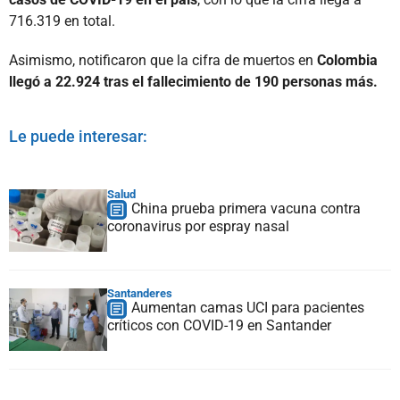
716.319 en total.
Asimismo, notificaron que la cifra de muertos en
Colombia
llegó a 22.924 tras el fallecimiento de 190 personas más.
Le puede interesar:
Salud
China prueba primera vacuna contra
coronavirus por espray nasal
Santanderes
Aumentan camas UCI para pacientes
críticos con COVID-19 en Santander