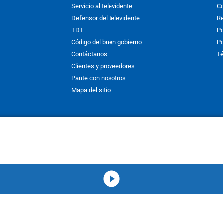
Servicio al televidente
Co
Defensor del televidente
Re
TDT
Po
Código del buen gobierno
Po
Contáctanos
Té
Clientes y proveedores
Paute con nosotros
Mapa del sitio
nos y condiciones
y
Políticas de Tratamiento de la Información
de
CAR
hibida su reproducción total o parcial, así como su traducción a cual
 or in part, or translation without written permission is prohibited. All 
media-icon