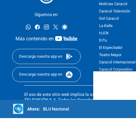
Noticias Caracol
Caracol Televisión
Síguenos en:
Gol Caracol
whatsapp
facebook
instagram
twitter
google
La Kalle
HJCK
youtube-
Más contenido en
DiTu
footer
El Espectador
Teatro Mayor
Descarga nuestra app en
Caracol Internacional
Caracol Corporativo
Descarga nuestra app en
Caracol Next
El uso de este sitio web implica la aceptación de los
Térmi
TELEVISIÓN S.A.
Todos los Derechos Reservados D.R.A. Pro
sin autorización escrita de su titular. Reproduction in whole
BLU Nacional
reserved 2025.