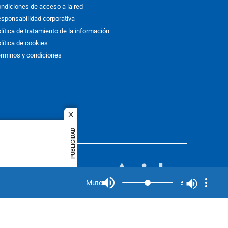
ndiciones de acceso a la red
sponsabilidad corporativa
lítica de tratamiento de la información
lítica de cookies
rminos y condiciones
close
PUBLICIDAD
ACOL
quier idioma
MIEMBRO DE:
rights
Mute
Mute