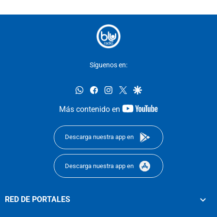
Síguenos en:
whatsapp
facebook
instagram
twitter
google
youtube-
Más contenido en
footer
Descarga nuestra app en
Descarga nuestra app en
RED DE PORTALES