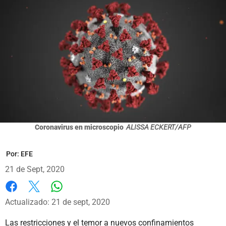
Coronavirus en microscopio
ALISSA ECKERT/AFP
Por:
EFE
21 de Sept, 2020
Whatsapp
Facebook
X
Actualizado: 21 de sept, 2020
Las restricciones y el temor a nuevos confinamientos