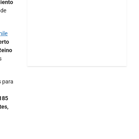
miento
 de
hile
erto
Reino
s
s para
 185
tes,