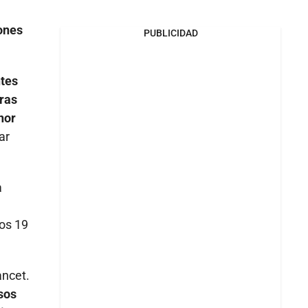
ones
PUBLICIDAD
ntes
ras
nor
ar
a
os 19
ancet.
sos