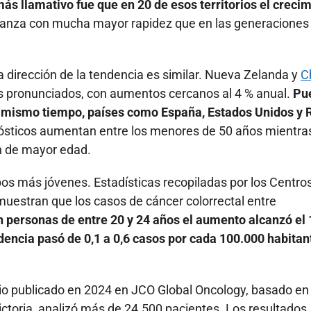
más llamativo fue que en 20 de esos territorios el creci
anza con mucha mayor rapidez que en las generaciones
la dirección de la tendencia es similar. Nueva Zelanda y
C
más pronunciados, con aumentos cercanos al 4 % anual.
Pu
l mismo tiempo, países como España, Estados Unidos y 
ósticos aumentan entre los menores de 50 años mientra
n de mayor edad.
os más jóvenes. Estadísticas recopiladas por los Centro
uestran que los casos de cáncer colorrectal entre
n personas de entre 20 y 24 años el aumento alcanzó el
idencia pasó de 0,1 a 0,6 casos por cada 100.000 habitan
o publicado en 2024 en JCO Global Oncology, basado en
Victoria, analizó más de 24.500 pacientes. Los resultados