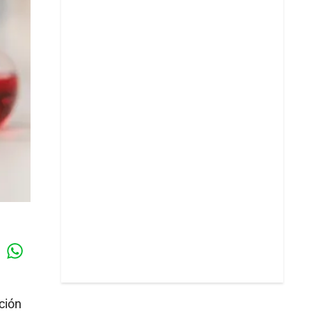
Whatsapp
k
ción