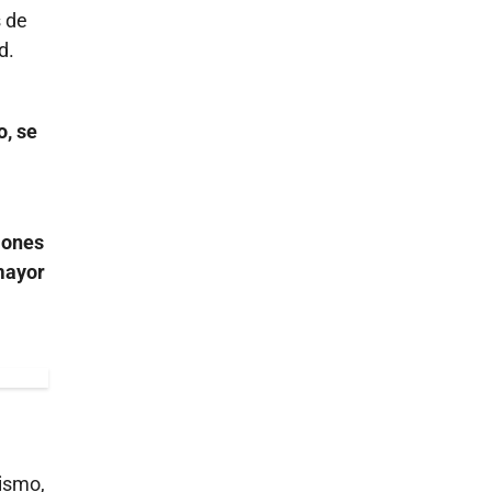
s de
d.
, se
iones
mayor
ismo,