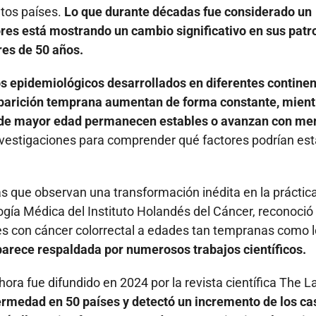
ntos países.
Lo que durante décadas fue considerado un
es está mostrando un cambio significativo en sus patr
es de 50 años.
s epidemiológicos desarrollados en diferentes contine
aparición temprana aumentan de forma constante, mient
os de mayor edad permanecen estables o avanzan con me
estigaciones para comprender qué factores podrían est
s que observan una transformación inédita en la práctic
logía Médica del Instituto Holandés del Cáncer, reconoció
s con cáncer colorrectal a edades tan tempranas como l
aparece respaldada por numerosos trabajos científicos.
ora fue difundido en 2024 por la revista científica The L
ermedad en 50 países y detectó un incremento de los ca