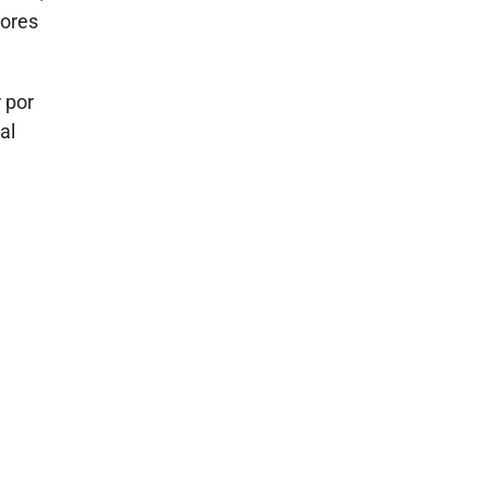
tores
 por
al