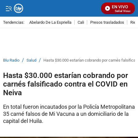
EN VIVO
Señal Visual Radi
Tendencias:
Abelardo De La Espriella
Cali
Presos trasladados
Rie
PUBLICIDAD
/
/
Blu Radio
Salud
Hasta $30.000 estarían cobrando por carnés falsifica
Hasta $30.000 estarían cobrando por
carnés falsificado contra el COVID en
Neiva
En total fueron incautados por la Policía Metropolitana
35 carné falsos de Mi Vacuna a un domiciliario de la
capital del Huila.