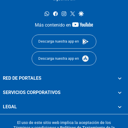
whatsapp
facebook
instagram
twitter
google
youtube-
Más contenido en
footer
Descarga nuestra app en
Descarga nuestra app en
RED DE PORTALES
SERVICIOS CORPORATIVOS
LEGAL
El uso de este sitio web implica la aceptación de los
Términos y condiciones
y
Políticas de Tratamiento de la