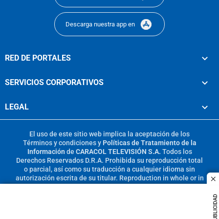
Descarga nuestra app en
RED DE PORTALES
SERVICIOS CORPORATIVOS
LEGAL
El uso de este sitio web implica la aceptación de los
Términos y condiciones
y
Políticas de Tratamiento de la
Información
de
CARACOL TELEVISIÓN S.A.
Todos los
Derechos Reservados D.R.A. Prohibida su reproducción total
o parcial, así como su traducción a cualquier idioma sin
autorización escrita de su titular. Reproduction in whole or in
c
part, or translation without written permission is prohibited.
All rights reserved 2025.
PUBLICIDAD
MIEMBRO DE: