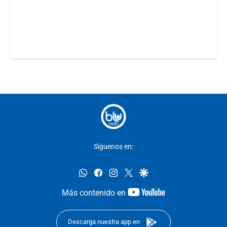
Síguenos en:
whatsapp
facebook
instagram
twitter
google
youtube-
Más contenido en
footer
Descarga nuestra app en