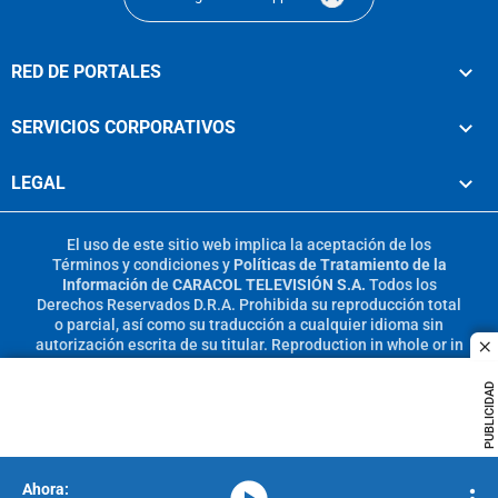
RED DE PORTALES
SERVICIOS CORPORATIVOS
LEGAL
El uso de este sitio web implica la aceptación de los
Términos y condiciones
y
Políticas de Tratamiento de la
Información
de
CARACOL TELEVISIÓN S.A.
Todos los
Derechos Reservados D.R.A. Prohibida su reproducción total
o parcial, así como su traducción a cualquier idioma sin
autorización escrita de su titular. Reproduction in whole or in
c
part, or translation without written permission is prohibited.
All rights reserved 2025.
PUBLICIDAD
MIEMBRO DE:
media-icon