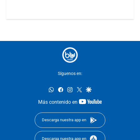
Síguenos en:
whatsapp
facebook
instagram
twitter
google
youtube-
Más contenido en
footer
Descarga nuestra app en
Descarga nuestra app en