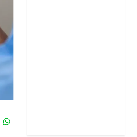
Whatsapp
k