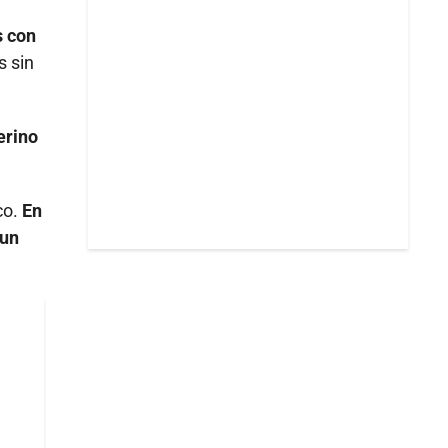
s con
s sin
erino
co.
En
 un