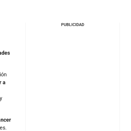
PUBLICIDAD
dades
ión
r a
 y
áncer
es.