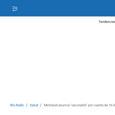
Tendencias
/
/
Blu Radio
Salud
MinSalud anuncia ‘vacunatón’ por cuenta de 16.