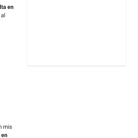
lta en
 al
n mis
 en