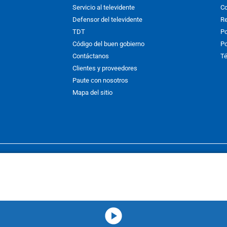
Servicio al televidente
Co
Defensor del televidente
Re
TDT
Po
Código del buen gobierno
Po
Contáctanos
Té
Clientes y proveedores
Paute con nosotros
Mapa del sitio
nos y condiciones
y
Políticas de Tratamiento de la Información
de
CAR
hibida su reproducción total o parcial, así como su traducción a cual
 or in part, or translation without written permission is prohibited. All 
media-icon