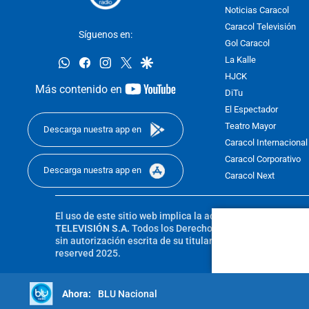
Noticias Caracol
Caracol Televisión
Síguenos en:
Gol Caracol
whatsapp
facebook
instagram
twitter
google
La Kalle
HJCK
youtube-
Más contenido en
DiTu
footer
El Espectador
Teatro Mayor
Descarga nuestra app en
Caracol Internacional
Caracol Corporativo
Descarga nuestra app en
Caracol Next
El uso de este sitio web implica la aceptación de los
Térmi
TELEVISIÓN S.A.
Todos los Derechos Reservados D.R.A. Pro
sin autorización escrita de su titular. Reproduction in whole
reserved 2025.
BLU Nacional