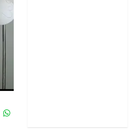
Whatsapp
k