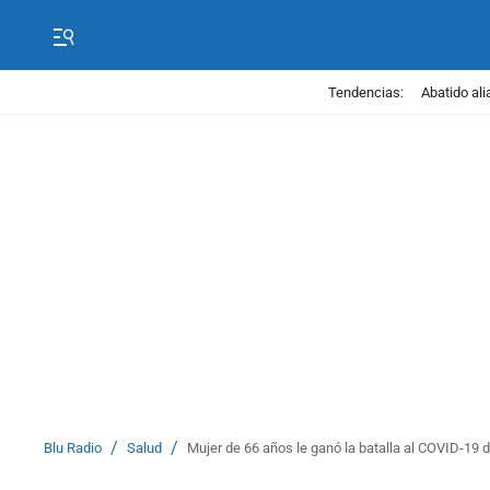
Tendencias:
Abatido ali
/
/
Blu Radio
Salud
Mujer de 66 años le ganó la batalla al COVID-19