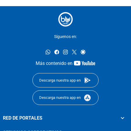
Síguenos en:
whatsapp
facebook
instagram
twitter
google
youtube-
Más contenido en
footer
Descarga nuestra app en
Descarga nuestra app en
RED DE PORTALES