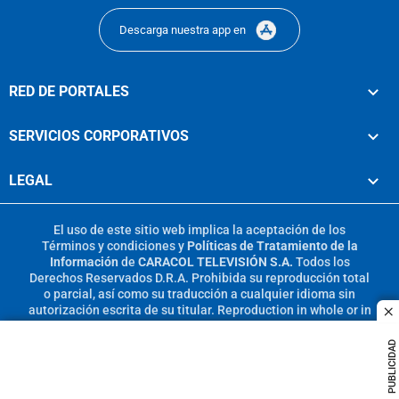
Descarga nuestra app en
RED DE PORTALES
SERVICIOS CORPORATIVOS
LEGAL
El uso de este sitio web implica la aceptación de los
Términos y condiciones
y
Políticas de Tratamiento de la
Información
de
CARACOL TELEVISIÓN S.A.
Todos los
Derechos Reservados D.R.A. Prohibida su reproducción total
o parcial, así como su traducción a cualquier idioma sin
autorización escrita de su titular. Reproduction in whole or in
c
part, or translation without written permission is prohibited.
All rights reserved 2025.
PUBLICIDAD
MIEMBRO DE: