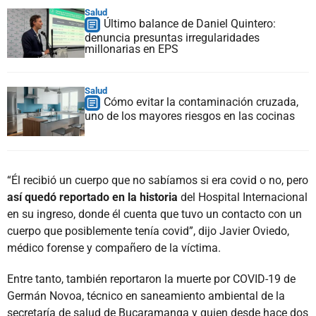
Salud
Último balance de Daniel Quintero:
denuncia presuntas irregularidades
millonarias en EPS
Salud
Cómo evitar la contaminación cruzada,
uno de los mayores riesgos en las cocinas
“Él recibió un cuerpo que no sabíamos si era covid o no, pero
así quedó reportado en la historia
del Hospital Internacional
en su ingreso, donde él cuenta que tuvo un contacto con un
cuerpo que posiblemente tenía covid”, dijo Javier Oviedo,
médico forense y compañero de la víctima.
Entre tanto, también reportaron la muerte por COVID-19 de
Germán Novoa, técnico en saneamiento ambiental de la
secretaría de salud de Bucaramanga y quien desde hace dos