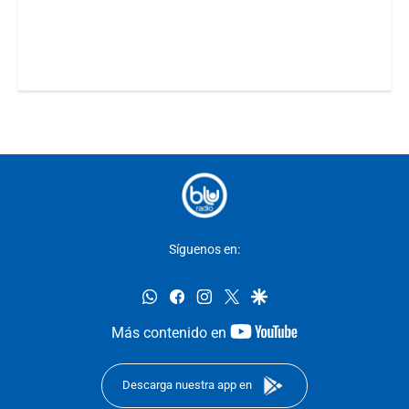
Síguenos en:
whatsapp
facebook
instagram
twitter
google
youtube-
Más contenido en
footer
Descarga nuestra app en