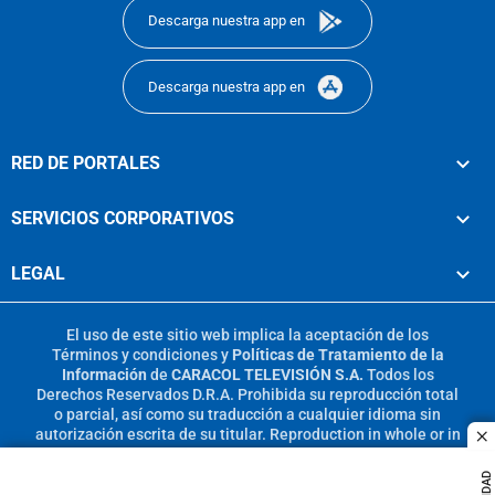
Descarga nuestra app en
Descarga nuestra app en
RED DE PORTALES
SERVICIOS CORPORATIVOS
LEGAL
El uso de este sitio web implica la aceptación de los
Términos y condiciones
y
Políticas de Tratamiento de la
Información
de
CARACOL TELEVISIÓN S.A.
Todos los
Derechos Reservados D.R.A. Prohibida su reproducción total
o parcial, así como su traducción a cualquier idioma sin
autorización escrita de su titular. Reproduction in whole or in
c
part, or translation without written permission is prohibited.
All rights reserved 2025.