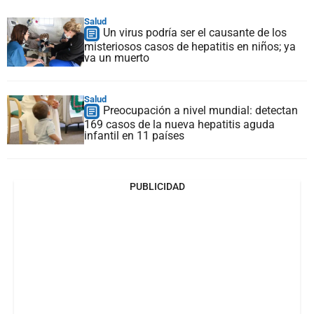
Salud
Un virus podría ser el causante de los
misteriosos casos de hepatitis en niños; ya
va un muerto
Salud
Preocupación a nivel mundial: detectan
169 casos de la nueva hepatitis aguda
infantil en 11 países
PUBLICIDAD