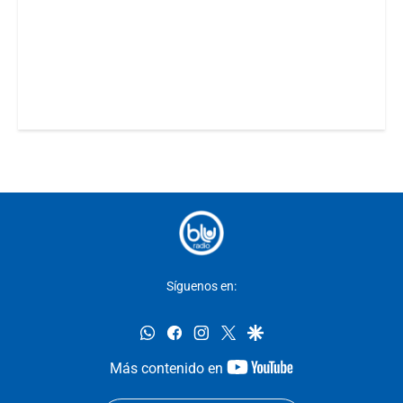
Síguenos en:
whatsapp
facebook
instagram
twitter
google
youtube-
Más contenido en
footer