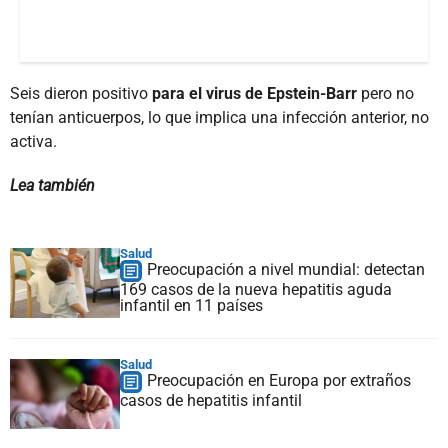
Seis dieron positivo
para el virus de Epstein-Barr
pero no
tenían anticuerpos, lo que implica una infección anterior, no
activa.
Lea también
Salud
Preocupación a nivel mundial: detectan
169 casos de la nueva hepatitis aguda
infantil en 11 países
Salud
Preocupación en Europa por extraños
casos de hepatitis infantil