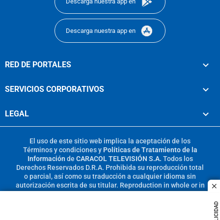
Descarga nuestra app en
Descarga nuestra app en
RED DE PORTALES
SERVICIOS CORPORATIVOS
LEGAL
El uso de este sitio web implica la aceptación de los
Términos y condiciones
y
Políticas de Tratamiento de la
Información
de
CARACOL TELEVISIÓN S.A.
Todos los
Derechos Reservados D.R.A. Prohibida su reproducción total
o parcial, así como su traducción a cualquier idioma sin
autorización escrita de su titular. Reproduction in whole or in
c
part, or translation without written permission is prohibited.
All rights reserved 2025.
PUBLICIDAD