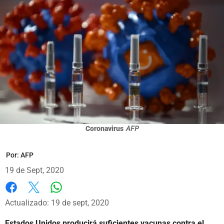
Coronavirus
AFP
Por:
AFP
19 de Sept, 2020
Whatsapp
Facebook
X
Actualizado: 19 de sept, 2020
Estados Unidos producirá suficientes vacunas contra el