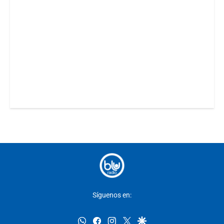
Síguenos en:
whatsapp
facebook
instagram
twitter
google