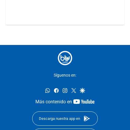
Síguenos en:
whatsapp
facebook
instagram
twitter
google
youtube-
Más contenido en
footer
Descarga nuestra app en