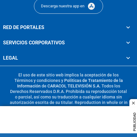
Descarga nuestra app en
RED DE PORTALES
SERVICIOS CORPORATIVOS
LEGAL
El uso de este sitio web implica la aceptación de los
Términos y condiciones
y
Políticas de Tratamiento de la
Información
de
CARACOL TELEVISIÓN S.A.
Todos los
Derechos Reservados D.R.A. Prohibida su reproducción total
o parcial, así como su traducción a cualquier idioma sin
autorización escrita de su titular. Reproduction in whole or in
c
part, or translation without written permission is prohibited.
All rights reserved 2025.
PUBLICIDAD
MIEMBRO DE: