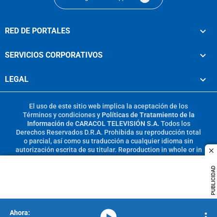
RED DE PORTALES
SERVICIOS CORPORATIVOS
LEGAL
El uso de este sitio web implica la aceptación de los
Términos y condiciones
y
Políticas de Tratamiento de la
Información
de
CARACOL TELEVISIÓN S.A.
Todos los
Derechos Reservados D.R.A. Prohibida su reproducción total
o parcial, así como su traducción a cualquier idioma sin
autorización escrita de su titular. Reproduction in whole or in
c
part, or translation without written permission is prohibited.
All rights reserved 2025.
PUBLICIDAD
MIEMBRO DE:
media-icon