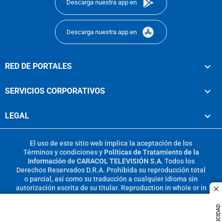
Descarga nuestra app en
Descarga nuestra app en
RED DE PORTALES
SERVICIOS CORPORATIVOS
LEGAL
El uso de este sitio web implica la aceptación de los
Términos y condiciones
y
Políticas de Tratamiento de la
Información
de
CARACOL TELEVISIÓN S.A.
Todos los
Derechos Reservados D.R.A. Prohibida su reproducción total
o parcial, así como su traducción a cualquier idioma sin
autorización escrita de su titular. Reproduction in whole or in
c
part, or translation without written permission is prohibited.
All rights reserved 2025.
PUBLICIDAD