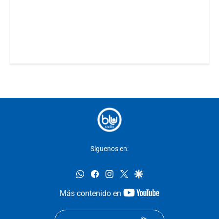
Síguenos en:
whatsapp
facebook
instagram
twitter
google
youtube-
Más contenido en
footer