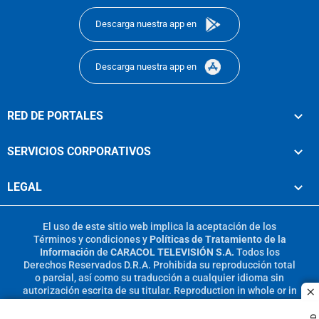
Descarga nuestra app en
Descarga nuestra app en
RED DE PORTALES
SERVICIOS CORPORATIVOS
LEGAL
El uso de este sitio web implica la aceptación de los
Términos y condiciones
y
Políticas de Tratamiento de la
Información
de
CARACOL TELEVISIÓN S.A.
Todos los
Derechos Reservados D.R.A. Prohibida su reproducción total
o parcial, así como su traducción a cualquier idioma sin
autorización escrita de su titular. Reproduction in whole or in
c
part, or translation without written permission is prohibited.
All rights reserved 2025.