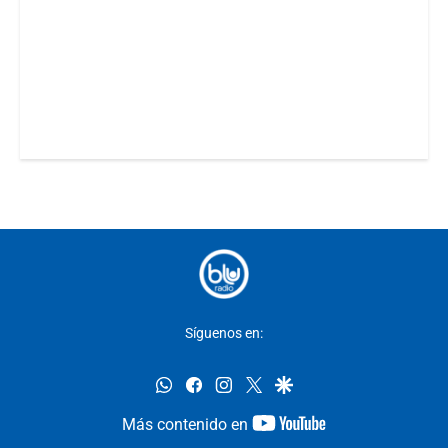
Síguenos en:
whatsapp
facebook
instagram
twitter
google
youtube-
Más contenido en
footer