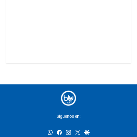
Síguenos en:
whatsapp
facebook
instagram
twitter
google