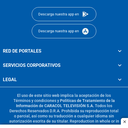
footer
Descarga nuestra app en
Descarga nuestra app en
RED DE PORTALES
SERVICIOS CORPORATIVOS
LEGAL
El uso de este sitio web implica la aceptación de los
Términos y condiciones
y
Políticas de Tratamiento de la
Información
de
CARACOL TELEVISIÓN S.A.
Todos los
Derechos Reservados D.R.A. Prohibida su reproducción total
o parcial, así como su traducción a cualquier idioma sin
autorización escrita de su titular. Reproduction in whole or in
c
part, or translation without written permission is prohibited.