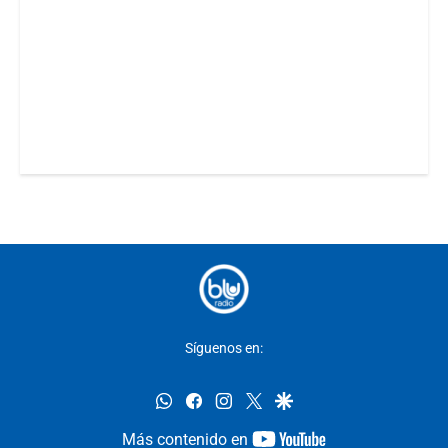
Síguenos en:
whatsapp
facebook
instagram
twitter
google
youtube-
Más contenido en