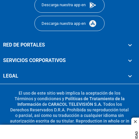
Descarga nuestra app en
Descarga nuestra app en
RED DE PORTALES
SERVICIOS CORPORATIVOS
LEGAL
El uso de este sitio web implica la aceptación de los
Términos y condiciones
y
Políticas de Tratamiento de la
Información
de
CARACOL TELEVISIÓN S.A.
Todos los
Derechos Reservados D.R.A. Prohibida su reproducción total
o parcial, así como su traducción a cualquier idioma sin
autorización escrita de su titular. Reproduction in whole or in
c
part, or translation without written permission is prohibited.
All rights reserved 2025.