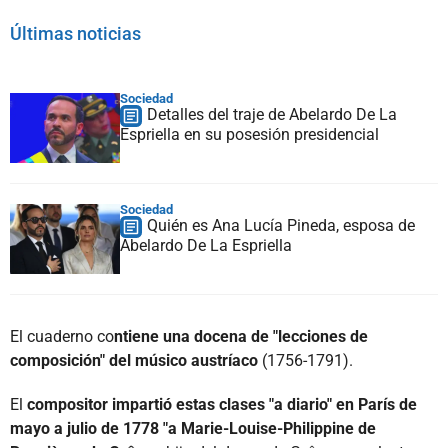
Últimas noticias
Sociedad
Detalles del traje de Abelardo De La
Espriella en su posesión presidencial
Sociedad
Quién es Ana Lucía Pineda, esposa de
Abelardo De La Espriella
El cuaderno co
ntiene una docena de "lecciones de
composición" del músico austríaco
(1756-1791).
El
compositor impartió estas clases "a diario" en París de
mayo a julio de 1778 "a Marie-Louise-Philippine de