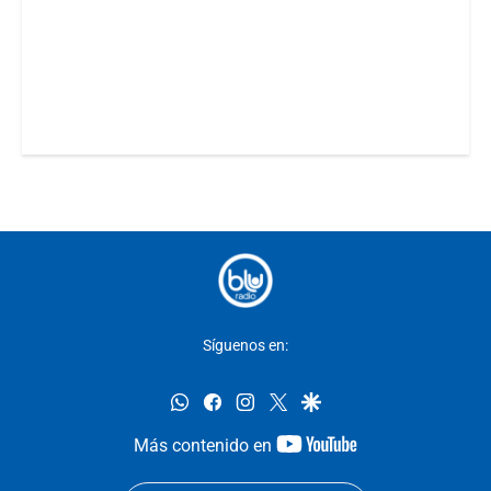
Síguenos en:
whatsapp
facebook
instagram
twitter
google
youtube-
Más contenido en
footer