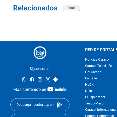
Relacionados
Viral
RED DE PORTAL
Noticias Caracol
Caracol Televisión
Síguenos en:
Gol Caracol
whatsapp
facebook
instagram
twitter
google
La Kalle
HJCK
youtube-
Más contenido en
DiTu
footer
El Espectador
Teatro Mayor
Descarga nuestra app en
Caracol Internacional
Caracol Corporativo