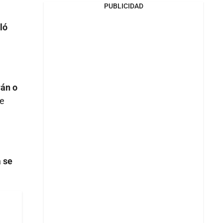
PUBLICIDAD
ló
rán o
ue
 se