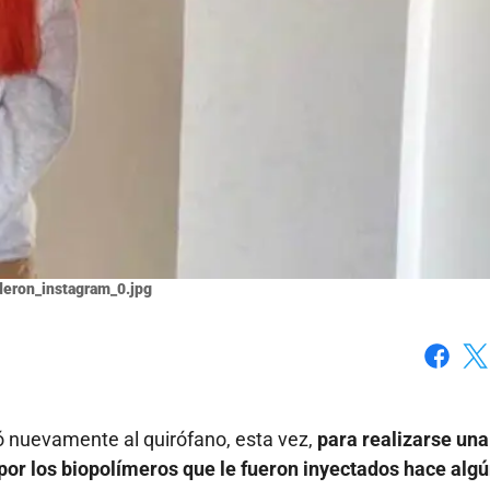
deron_instagram_0.jpg
Faceboo
X
ó nuevamente al quirófano, esta vez,
para realizarse una
 por los biopolímeros que le fueron inyectados hace alg