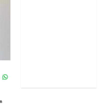
Whatsapp
k
ún