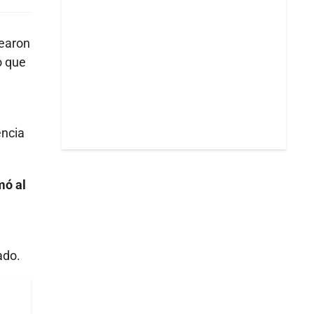
hearon
o que
encia
mó al
ado.