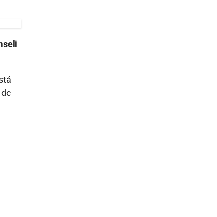
mseli
stá
 de