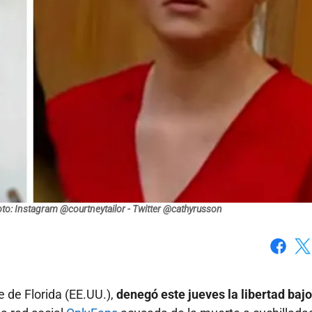
to: Instagram @courtneytailor - Twitter @cathyrusson
Faceboo
X
 de Florida (EE.UU.),
denegó este jueves la libertad bajo