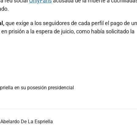
a red social
OnlyFans
acusada de la muerte a cuchillada
ado.
l,
que exige a los seguidores de cada perfil el pago de u
 prisión a la espera de juicio, como había solicitado la
priella en su posesión presidencial
Abelardo De La Espriella