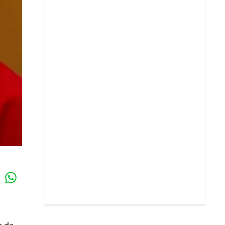
Whatsapp
k