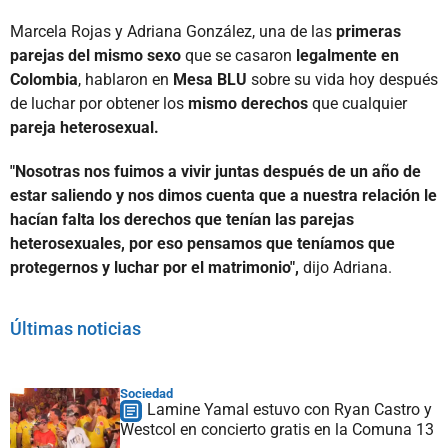
Marcela Rojas y Adriana González, una de las
primeras
parejas del mismo sexo
que se casaron
legalmente en
Colombia
, hablaron en
Mesa BLU
sobre su vida hoy después
de luchar por obtener los
mismo derechos
que cualquier
pareja heterosexual.
"
Nosotras nos fuimos a vivir juntas después de un año de
estar saliendo y nos dimos cuenta que a nuestra relación le
hacían falta los derechos que tenían las parejas
heterosexuales, por eso pensamos que teníamos que
protegernos y luchar por el matrimonio
"
,
dijo Adriana.
Últimas noticias
Sociedad
Lamine Yamal estuvo con Ryan Castro y
Westcol en concierto gratis en la Comuna 13