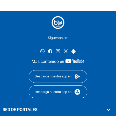
Síguenos en:
whatsapp
facebook
instagram
twitter
google
youtube-
Más contenido en
footer
Descarga nuestra app en
Descarga nuestra app en
RED DE PORTALES