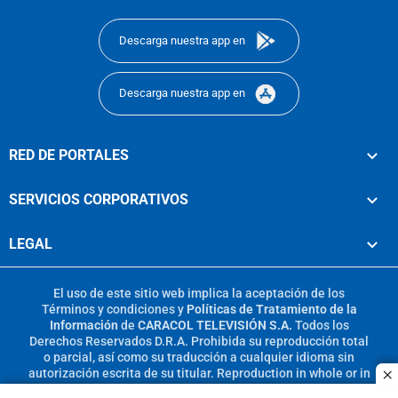
footer
Descarga nuestra app en
Descarga nuestra app en
RED DE PORTALES
SERVICIOS CORPORATIVOS
LEGAL
El uso de este sitio web implica la aceptación de los
Términos y condiciones
y
Políticas de Tratamiento de la
Información
de
CARACOL TELEVISIÓN S.A.
Todos los
Derechos Reservados D.R.A. Prohibida su reproducción total
o parcial, así como su traducción a cualquier idioma sin
autorización escrita de su titular. Reproduction in whole or in
c
part, or translation without written permission is prohibited.