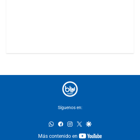
Síguenos en:
whatsapp
facebook
instagram
twitter
google
youtube-
Más contenido en