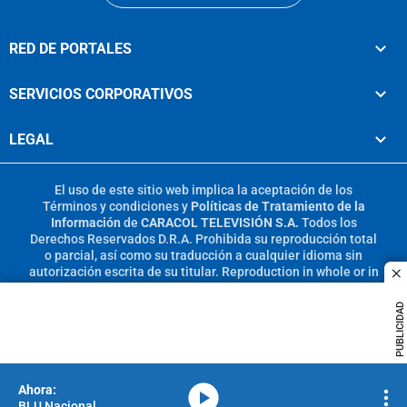
RED DE PORTALES
SERVICIOS CORPORATIVOS
LEGAL
El uso de este sitio web implica la aceptación de los
Términos y condiciones
y
Políticas de Tratamiento de la
Información
de
CARACOL TELEVISIÓN S.A.
Todos los
Derechos Reservados D.R.A. Prohibida su reproducción total
o parcial, así como su traducción a cualquier idioma sin
autorización escrita de su titular. Reproduction in whole or in
c
part, or translation without written permission is prohibited.
All rights reserved 2025.
PUBLICIDAD
MIEMBRO DE:
media-icon
BLU Nacional