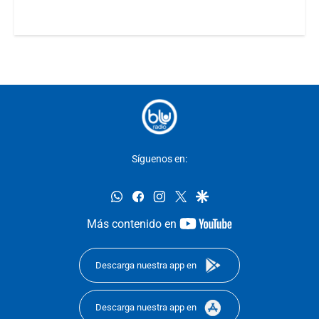
Síguenos en:
whatsapp
facebook
instagram
twitter
google
youtube-
Más contenido en
footer
Descarga nuestra app en
Descarga nuestra app en