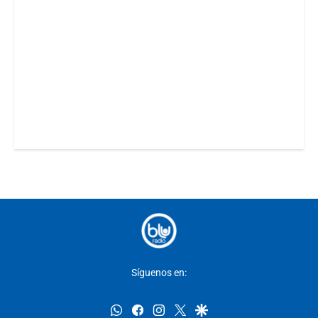
Síguenos en:
whatsapp
facebook
instagram
twitter
google