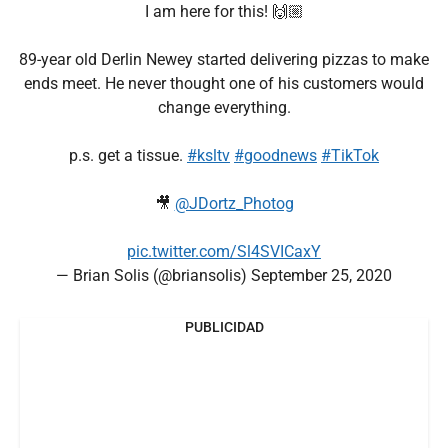
I am here for this! 🙌🏼
89-year old Derlin Newey started delivering pizzas to make
ends meet. He never thought one of his customers would
change everything.
p.s. get a tissue.
#ksltv
#goodnews
#TikTok
🎥
@JDortz_Photog
pic.twitter.com/Sl4SVICaxY
— Brian Solis (@briansolis)
September 25, 2020
PUBLICIDAD