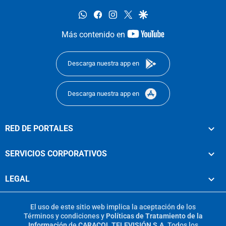
whatsapp
facebook
instagram
twitter
google
youtube-
Más contenido en
footer
Descarga nuestra app en
Descarga nuestra app en
RED DE PORTALES
SERVICIOS CORPORATIVOS
LEGAL
El uso de este sitio web implica la aceptación de los
Términos y condiciones
y
Políticas de Tratamiento de la
Información
de
CARACOL TELEVISIÓN S.A.
Todos los