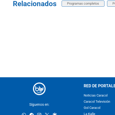
Relacionados
Programas completos
P
RED DE PORTAL
Noticias Caracol
Caracol Televisión
Síguenos en:
Gol Caracol
whatsapp
facebook
instagram
twitter
google
La Kalle