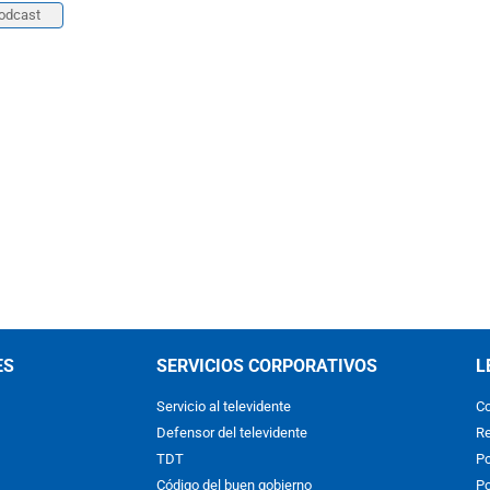
odcast
ES
SERVICIOS CORPORATIVOS
L
Servicio al televidente
Co
Defensor del televidente
Re
TDT
Po
Código del buen gobierno
Po