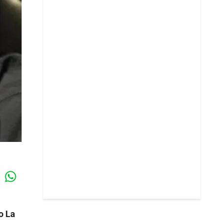
Whatsapp
k
o La