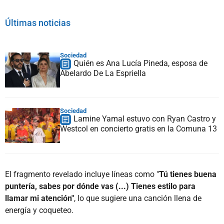
Últimas noticias
Sociedad
Quién es Ana Lucía Pineda, esposa de
Abelardo De La Espriella
Sociedad
Lamine Yamal estuvo con Ryan Castro y
Westcol en concierto gratis en la Comuna 13
El fragmento revelado incluye líneas como "
Tú tienes buena
puntería, sabes por dónde vas (...) Tienes estilo para
llamar mi atención"
, lo que sugiere una canción llena de
energía y coqueteo.