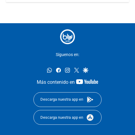
Síguenos en:
whatsapp
facebook
instagram
twitter
google
youtube-
Más contenido en
footer
Descarga nuestra app en
Descarga nuestra app en