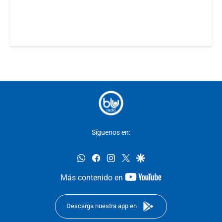
Síguenos en:
whatsapp
facebook
instagram
twitter
google
youtube-
Más contenido en
footer
Descarga nuestra app en