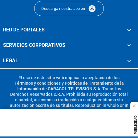
Descarga nuestra app en
RED DE PORTALES
SERVICIOS CORPORATIVOS
LEGAL
El uso de este sitio web implica la aceptación de los
Términos y condiciones
y
Políticas de Tratamiento de la
Información
de
CARACOL TELEVISIÓN S.A.
Todos los
Derechos Reservados D.R.A. Prohibida su reproducción total
o parcial, así como su traducción a cualquier idioma sin
autorización escrita de su titular. Reproduction in whole or in
c
part, or translation without written permission is prohibited.
All rights reserved 2025.
PUBLICIDAD
MIEMBRO DE: