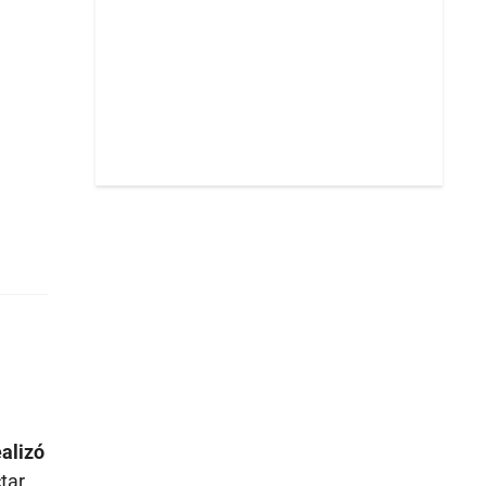
ealizó
tar