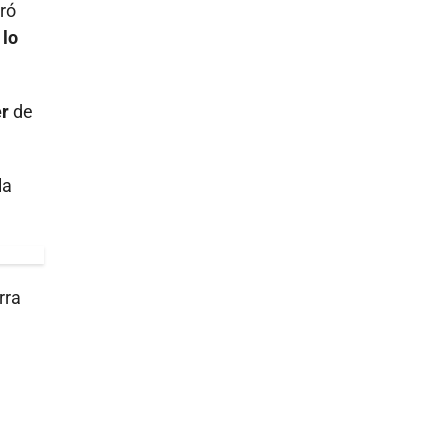
tró
 lo
er
de
la
rra