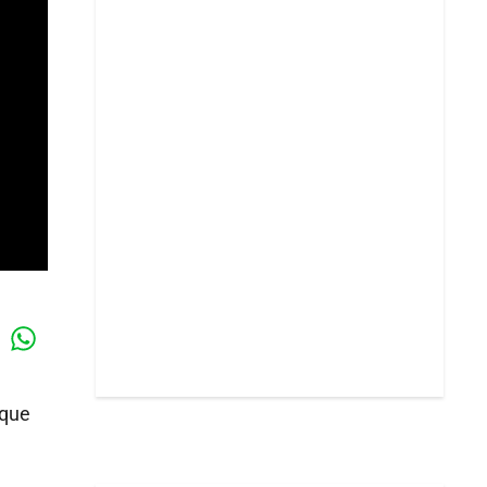
Whatsapp
k
 que