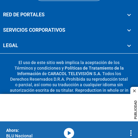
RED DE PORTALES
SERVICIOS CORPORATIVOS
LEGAL
El uso de este sitio web implica la aceptación de los
Términos y condiciones
y
Políticas de Tratamiento de la
Información
de
CARACOL TELEVISIÓN S.A.
Todos los
Derechos Reservados D.R.A. Prohibida su reproducción total
o parcial, así como su traducción a cualquier idioma sin
autorización escrita de su titular. Reproduction in whole or in
c
part, or translation without written permission is prohibited.
All rights reserved 2025.
PUBLICIDAD
MIEMBRO DE:
media-icon
BLU Nacional