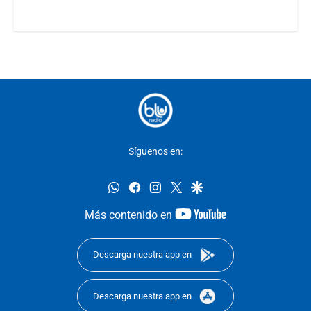
Síguenos en:
whatsapp
facebook
instagram
twitter
google
youtube-
Más contenido en
footer
Descarga nuestra app en
Descarga nuestra app en