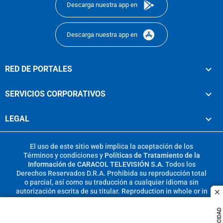
Descarga nuestra app en
Descarga nuestra app en
RED DE PORTALES
SERVICIOS CORPORATIVOS
LEGAL
El uso de este sitio web implica la aceptación de los
Términos y condiciones
y
Políticas de Tratamiento de la
Información
de
CARACOL TELEVISIÓN S.A.
Todos los
Derechos Reservados D.R.A. Prohibida su reproducción total
o parcial, así como su traducción a cualquier idioma sin
autorización escrita de su titular. Reproduction in whole or in
c
part, or translation without written permission is prohibited.
All rights reserved 2025.