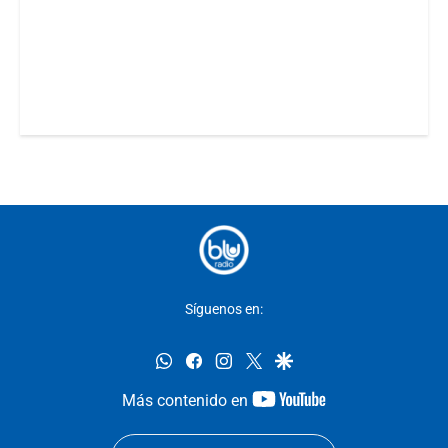
Síguenos en:
whatsapp
facebook
instagram
twitter
google
youtube-
Más contenido en
footer