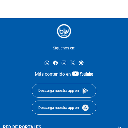
Síguenos en:
whatsapp
facebook
instagram
twitter
google
youtube-
Más contenido en
footer
Descarga nuestra app en
Descarga nuestra app en
RED DE PORTALES