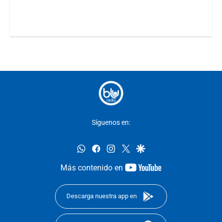
Síguenos en:
whatsapp
facebook
instagram
twitter
google
youtube-
Más contenido en
footer
Descarga nuestra app en