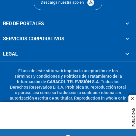
Descarga nuestra app en
RED DE PORTALES
SERVICIOS CORPORATIVOS
LEGAL
El uso de este sitio web implica la aceptación de los
Términos y condiciones
y
Políticas de Tratamiento de la
Información
de
CARACOL TELEVISIÓN S.A.
Todos los
Derechos Reservados D.R.A. Prohibida su reproducción total
o parcial, así como su traducción a cualquier idioma sin
autorización escrita de su titular. Reproduction in whole or in
c
part, or translation without written permission is prohibited.
All rights reserved 2025.
PUBLICIDAD
MIEMBRO DE: