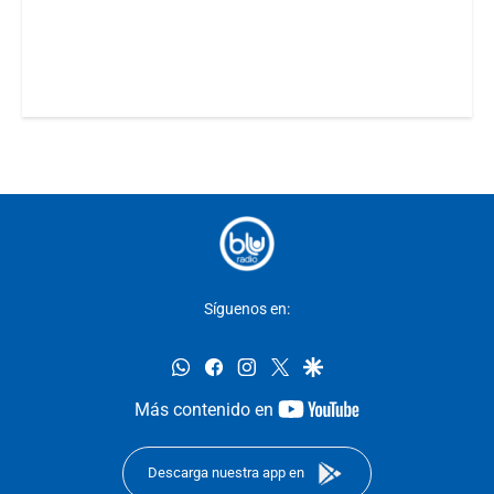
Síguenos en:
whatsapp
facebook
instagram
twitter
google
youtube-
Más contenido en
footer
Descarga nuestra app en