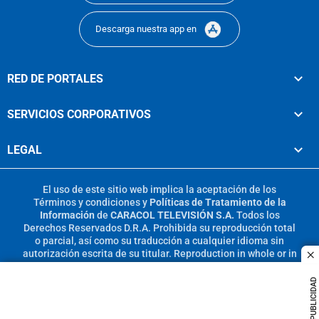
Descarga nuestra app en
RED DE PORTALES
SERVICIOS CORPORATIVOS
LEGAL
El uso de este sitio web implica la aceptación de los
Términos y condiciones
y
Políticas de Tratamiento de la
Información
de
CARACOL TELEVISIÓN S.A.
Todos los
Derechos Reservados D.R.A. Prohibida su reproducción total
o parcial, así como su traducción a cualquier idioma sin
autorización escrita de su titular. Reproduction in whole or in
c
part, or translation without written permission is prohibited.
All rights reserved 2025.
PUBLICIDAD
MIEMBRO DE: