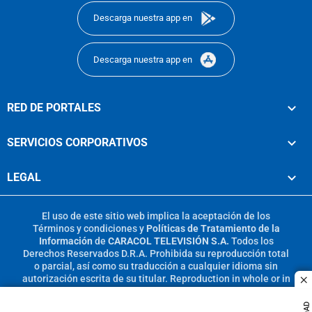
Descarga nuestra app en
Descarga nuestra app en
RED DE PORTALES
SERVICIOS CORPORATIVOS
LEGAL
El uso de este sitio web implica la aceptación de los
Términos y condiciones
y
Políticas de Tratamiento de la
Información
de
CARACOL TELEVISIÓN S.A.
Todos los
Derechos Reservados D.R.A. Prohibida su reproducción total
o parcial, así como su traducción a cualquier idioma sin
autorización escrita de su titular. Reproduction in whole or in
c
part, or translation without written permission is prohibited.
All rights reserved 2025.