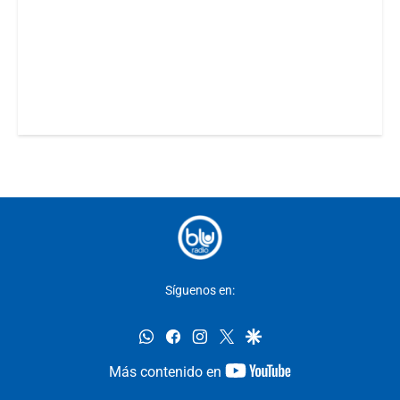
Síguenos en:
whatsapp
facebook
instagram
twitter
google
youtube-
Más contenido en
footer